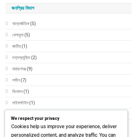
জনপ্রিয় বিভাগ
আন্তর্জাতিক
(5)
খেলাধুলা
(5)
জাতীয়
(1)
তথ্যপ্রযুক্তি
(2)
নারায়ণগঞ্জ
(9)
পর্যটন
(7)
বিনোদন
(1)
লাইফস্টাইল
(1)
সারাদেশ
(3)
We respect your privacy
স্বাস্থ্য
(4)
Cookies help us improve your experience, deliver
personalized content, and analyze traffic. You can